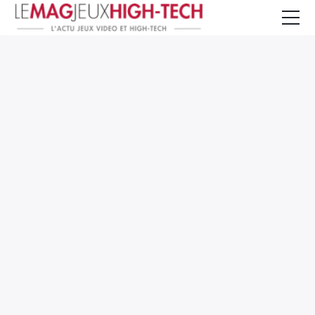
Jeux Vidéo
PC et Hardware
Smartphone et Tablettes
High-Tech
Mangas et Comics
TV, cinéma
Test