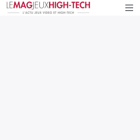
Jeux Vidéo
PC et Hardware
Smartphone et Tablettes
High-Tech
Mangas et Comics
TV, cinéma
Test