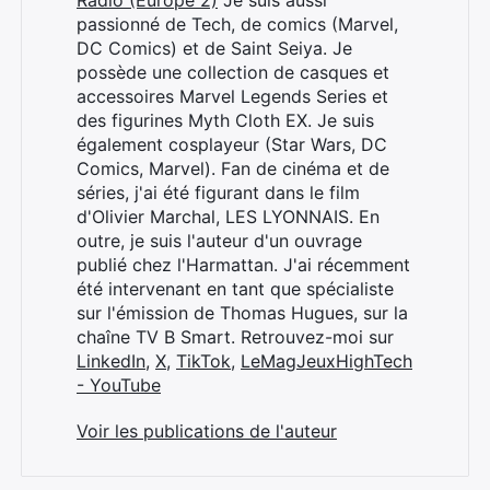
Radio (Europe 2)
Je suis aussi
passionné de Tech, de comics (Marvel,
DC Comics) et de Saint Seiya. Je
possède une collection de casques et
accessoires Marvel Legends Series et
des figurines Myth Cloth EX. Je suis
également cosplayeur (Star Wars, DC
Comics, Marvel). Fan de cinéma et de
séries, j'ai été figurant dans le film
d'Olivier Marchal, LES LYONNAIS. En
outre, je suis l'auteur d'un ouvrage
publié chez l'Harmattan. J'ai récemment
été intervenant en tant que spécialiste
sur l'émission de Thomas Hugues, sur la
chaîne TV B Smart. Retrouvez-moi sur
LinkedIn
,
X
,
TikTok
,
LeMagJeuxHighTech
- YouTube
Voir les publications de l'auteur