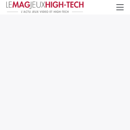
Jeux Vidéo
PC et Hardware
Smartphone et Tablettes
High-Tech
Mangas et Comics
TV, cinéma
Test