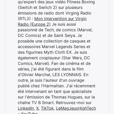
qu'expert des jeux vidéo Fitness Boxing
(Switch et Switch 2) sur plusieurs
émissions de radio dont Virging Radio
(RTL2) :
Mon intervention sur Virgin
Radio (Europe 2)
Je suis aussi
passionné de Tech, de comics (Marvel,
DC Comics) et de Saint Seiya. Je
possède une collection de casques et
accessoires Marvel Legends Series et
des figurines Myth Cloth EX. Je suis
également cosplayeur (Star Wars, DC
Comics, Marvel). Fan de cinéma et de
séries, j'ai été figurant dans le film
d'Olivier Marchal, LES LYONNAIS. En
outre, je suis l'auteur d'un ouvrage
publié chez l'Harmattan. J'ai récemment
été intervenant en tant que spécialiste
sur l'émission de Thomas Hugues, sur la
chaîne TV B Smart. Retrouvez-moi sur
LinkedIn
,
X
,
TikTok
,
LeMagJeuxHighTech
- YouTube