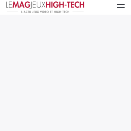
Jeux Vidéo
PC et Hardware
Smartphone et Tablettes
High-Tech
Mangas et Comics
TV, cinéma
Test