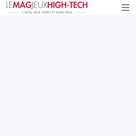
Jeux Vidéo
PC et Hardware
Smartphone et Tablettes
High-Tech
Mangas et Comics
TV, cinéma
Test