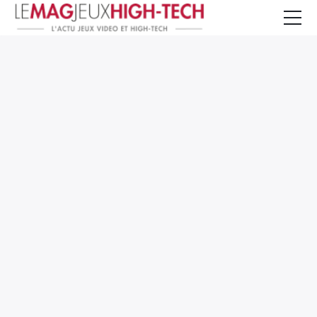
Jeux Vidéo
PC et Hardware
Smartphone et Tablettes
High-Tech
Mangas et Comics
TV, cinéma
Test