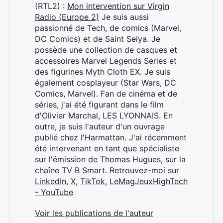
(RTL2) :
Mon intervention sur Virgin
Radio (Europe 2)
Je suis aussi
passionné de Tech, de comics (Marvel,
DC Comics) et de Saint Seiya. Je
possède une collection de casques et
accessoires Marvel Legends Series et
des figurines Myth Cloth EX. Je suis
également cosplayeur (Star Wars, DC
Comics, Marvel). Fan de cinéma et de
séries, j'ai été figurant dans le film
d'Olivier Marchal, LES LYONNAIS. En
outre, je suis l'auteur d'un ouvrage
publié chez l'Harmattan. J'ai récemment
été intervenant en tant que spécialiste
sur l'émission de Thomas Hugues, sur la
chaîne TV B Smart. Retrouvez-moi sur
LinkedIn
,
X
,
TikTok
,
LeMagJeuxHighTech
- YouTube
Voir les publications de l'auteur