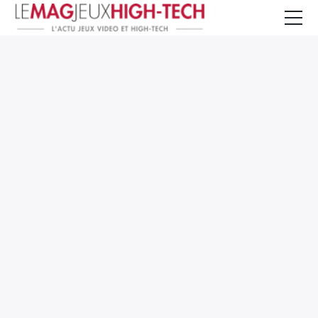
Jeux Vidéo
PC et Hardware
Smartphone et Tablettes
High-Tech
Mangas et Comics
TV, cinéma
Test