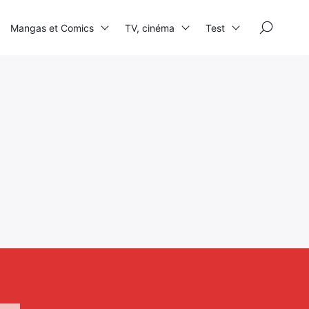
×
Mangas et Comics
TV, cinéma
Test