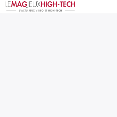
Jeux Vidéo
PC et Hardware
Smartphone et Tablettes
High-Tech
Mangas et Comics
TV, cinéma
Test