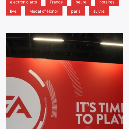
electronic arts
France
heure
horaires
live
Medal of Honor
paris
suivre