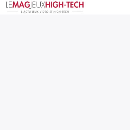
Jeux Vidéo
PC et Hardware
Smartphone et Tablettes
High-Tech
Mangas et Comics
TV, cinéma
Test