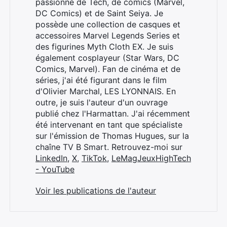
passionné de Tech, de comics (Marvel,
DC Comics) et de Saint Seiya. Je
possède une collection de casques et
accessoires Marvel Legends Series et
des figurines Myth Cloth EX. Je suis
également cosplayeur (Star Wars, DC
Comics, Marvel). Fan de cinéma et de
séries, j'ai été figurant dans le film
d'Olivier Marchal, LES LYONNAIS. En
outre, je suis l'auteur d'un ouvrage
publié chez l'Harmattan. J'ai récemment
été intervenant en tant que spécialiste
sur l'émission de Thomas Hugues, sur la
chaîne TV B Smart. Retrouvez-moi sur
LinkedIn
,
X
,
TikTok
,
LeMagJeuxHighTech
- YouTube
Voir les publications de l'auteur