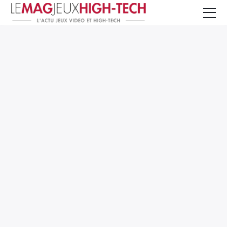
Jeux Vidéo
PC et Hardware
Smartphone et Tablettes
High-Tech
Mangas et Comics
TV, cinéma
Test