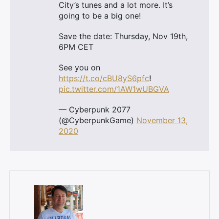
City’s tunes and a lot more. It’s
going to be a big one!
Save the date: Thursday, Nov 19th,
6PM CET
See you on
https://t.co/cBU8yS6pfc
!
pic.twitter.com/1AW1wUBGVA
— Cyberpunk 2077
(@CyberpunkGame)
November 13,
2020