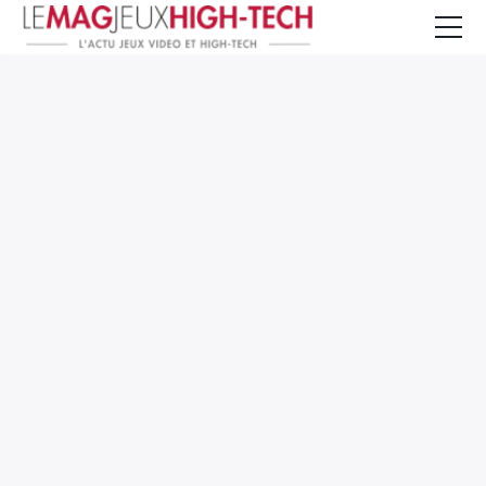
Jeux Vidéo
PC et Hardware
Smartphone et Tablettes
High-Tech
Mangas et Comics
TV, cinéma
Test