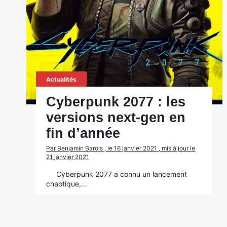
Actualités
Cyberpunk 2077 : les
versions next-gen en
fin d’année
Par Benjamin Barois , le 16 janvier 2021 , mis à jour le
21 janvier 2021
Cyberpunk 2077 a connu un lancement
chaotique,…