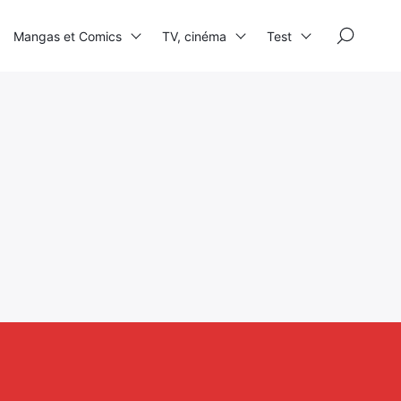
×
Mangas et Comics
TV, cinéma
Test