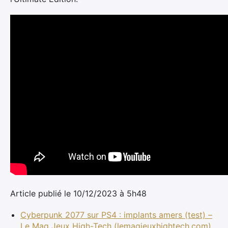
Article publié le 10/12/2023 à 5h48
Cyberpunk 2077 sur PS4 : implants amers (test) –
Le Mag Jeux High-Tech (lemagjeuxhightech.com)