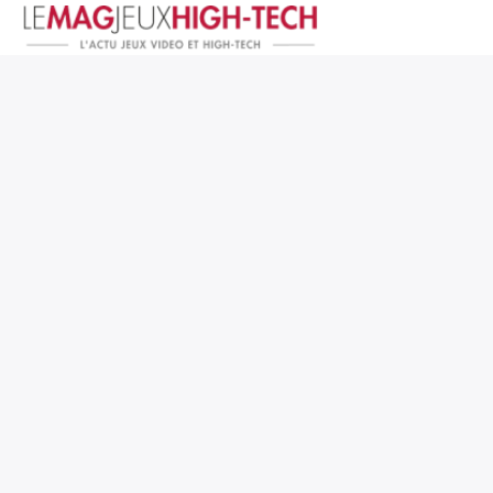
Jeux Vidéo
PC et Hardware
Smartphone et Tablettes
High-Tech
Mangas et Comics
TV, cinéma
Test