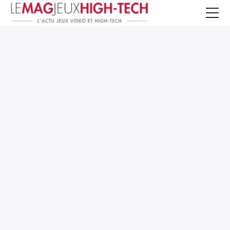
Jeux Vidéo
PC et Hardware
Smartphone et Tablettes
High-Tech
Mangas et Comics
TV, cinéma
Test