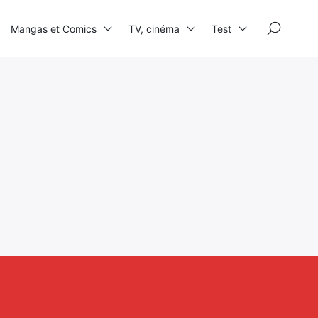
×
Mangas et Comics
TV, cinéma
Test