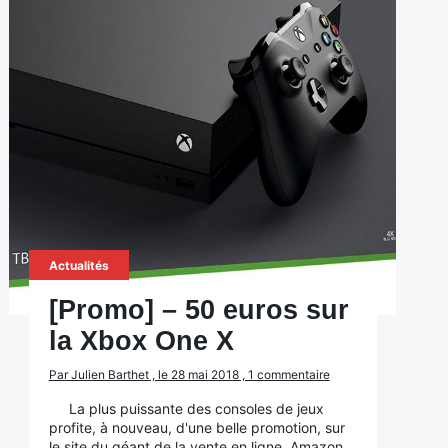
Actualités
[Promo] – 50 euros sur
la Xbox One X
Par Julien Barthet , le 28 mai 2018 , 1 commentaire
La plus puissante des consoles de jeux
profite, à nouveau, d'une belle promotion, sur
le site du géant de la vente en ligne, Amazon.