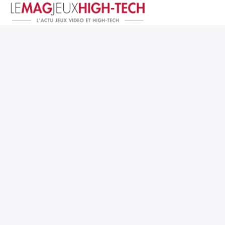
Jeux Vidéo
PC et Hardware
Smartphone et Tablettes
High-Tech
Mangas et Comics
TV, cinéma
Test