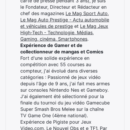
carte de presse pendant 3 ans), je suis
le Fondateur, Directeur et Rédacteur en
chef des magazines
Le Mag Sport Auto
,
Le Mag Auto Prestige - Actu automobile
et véhicules de prestige
et
Le Mag Jeux
High-Tech - Technologie, Médias,
Gaming, cinéma, Smartphones
.
Expérience de Gamer et de
collectionneur de mangas et Comics
Fort d'une solide expérience en
compétition avec 55 courses au
compteur, j'ai évolué dans diverses
catégories : Passionné de jeux vidéo
depuis l'âge de 9 ans, j'ai fait mes armes
sur consoles Nintendo Nes et Gameboy.
J'ai également été sélectionné pour la
finale du tournoi du jeu vidéo Gamecube
Super Smash Bros Melee sur la chaîne
TV Game One (4ème national).
Expérience de Pigiste pour Jeux
Video.com, Le Nouvel Obs et e TF1. Par