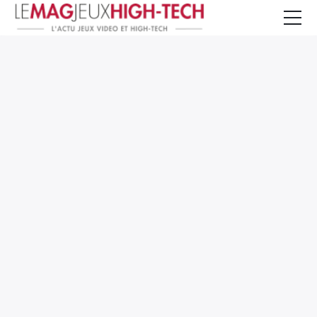
Jeux Vidéo
PC et Hardware
Smartphone et Tablettes
High-Tech
Mangas et Comics
TV, cinéma
Test