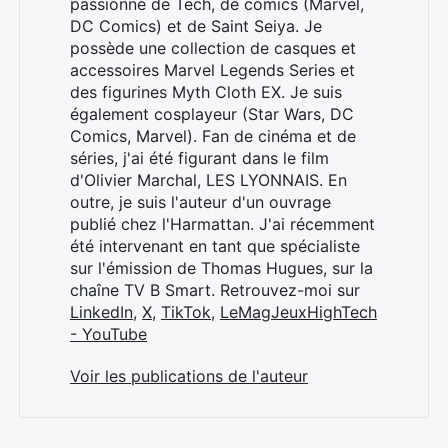
passionné de Tech, de comics (Marvel,
DC Comics) et de Saint Seiya. Je
possède une collection de casques et
accessoires Marvel Legends Series et
des figurines Myth Cloth EX. Je suis
également cosplayeur (Star Wars, DC
Comics, Marvel). Fan de cinéma et de
séries, j'ai été figurant dans le film
d'Olivier Marchal, LES LYONNAIS. En
outre, je suis l'auteur d'un ouvrage
publié chez l'Harmattan. J'ai récemment
été intervenant en tant que spécialiste
sur l'émission de Thomas Hugues, sur la
chaîne TV B Smart. Retrouvez-moi sur
LinkedIn
,
X
,
TikTok
,
LeMagJeuxHighTech
- YouTube
Voir les publications de l'auteur