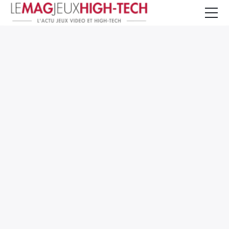
Jeux Vidéo
PC et Hardware
Smartphone et Tablettes
High-Tech
Mangas et Comics
TV, cinéma
Test