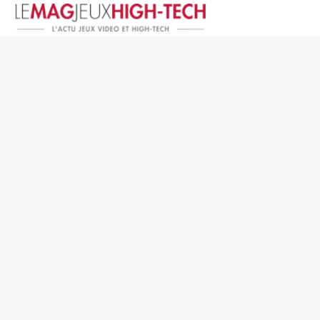
Jeux Vidéo
PC et Hardware
Smartphone et Tablettes
High-Tech
Mangas et Comics
TV, cinéma
Test