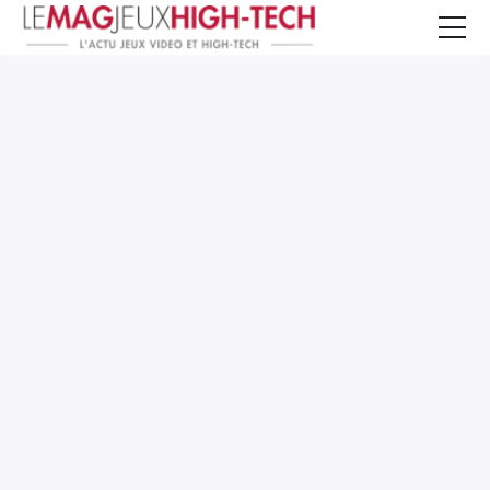
Jeux Vidéo
PC et Hardware
Smartphone et Tablettes
High-Tech
Mangas et Comics
TV, cinéma
Test