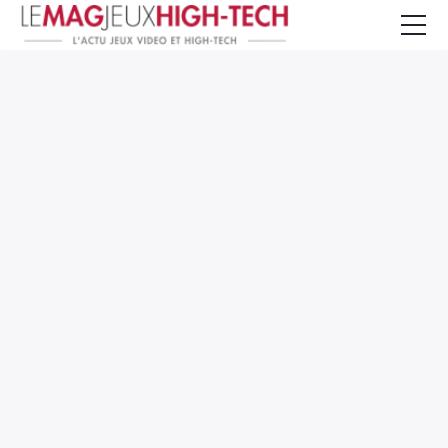
Jeux Vidéo
PC et Hardware
Smartphone et Tablettes
High-Tech
Mangas et Comics
TV, cinéma
Test