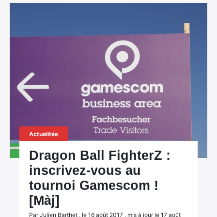
Actualités
Dragon Ball FighterZ :
inscrivez-vous au
tournoi Gamescom !
[Màj]
Par Julien Barthet , le 16 août 2017 , mis à jour le 17 août