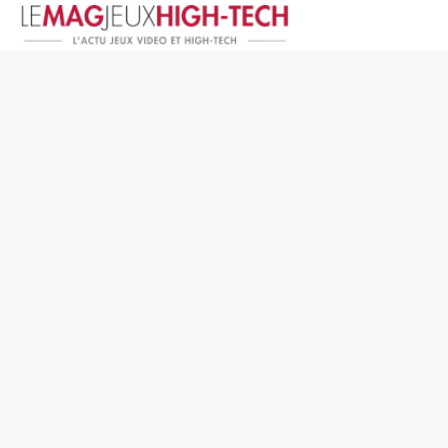
Jeux Vidéo
PC et Hardware
Smartphone et Tablettes
High-Tech
Mangas et Comics
TV, cinéma
Test