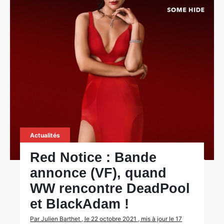
Actualités
Red Notice : Bande
annonce (VF), quand
WW rencontre DeadPool
et BlackAdam !
Par Julien Barthet , le 22 octobre 2021 , mis à jour le 17