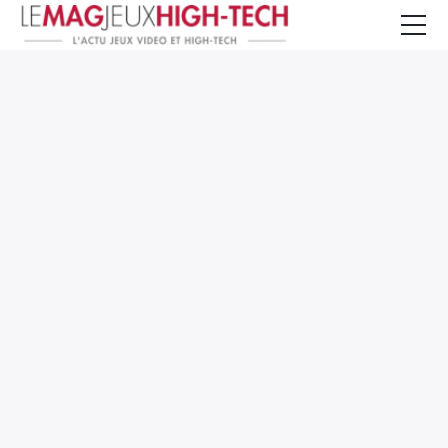
Jeux Vidéo
PC et Hardware
Smartphone et Tablettes
High-Tech
Mangas et Comics
TV, cinéma
Test