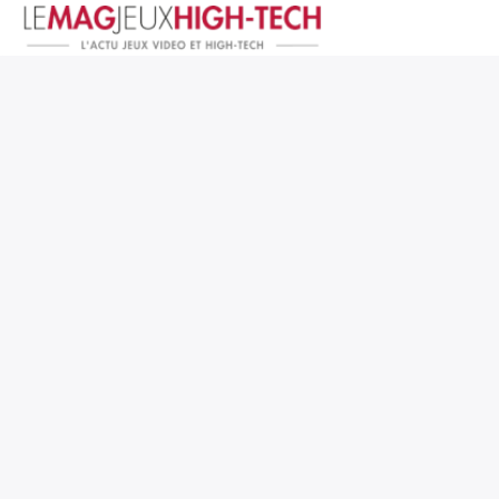
Jeux Vidéo
PC et Hardware
Smartphone et Tablettes
High-Tech
Mangas et Comics
TV, cinéma
Test