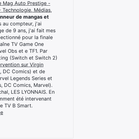
e Mag Auto Prestige -
 Technologie, Médias,
onneur de mangas et
 au compteur, j'ai
 de 9 ans, j'ai fait mes
ctionné pour la finale
chaîne TV Game One
el Obs et e TF1. Par
oxing (Switch et Switch 2)
rvention sur Virgin
l, DC Comics) et de
rvel Legends Series et
s, DC Comics, Marvel).
archal, LES LYONNAIS. En
cemment été intervenant
ne TV B Smart.
be