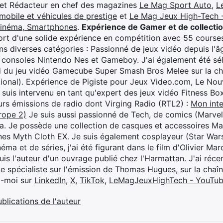
 et Rédacteur en chef des magazines
Le Mag Sport Auto
,
L
mobile et véhicules de prestige
et
Le Mag Jeux High-Tech -
cinéma, Smartphones
.
Expérience de Gamer et de collecti
rt d'une solide expérience en compétition avec 55 courses
s diverses catégories : Passionné de jeux vidéo depuis l'âge
 consoles Nintendo Nes et Gameboy. J'ai également été séle
i du jeu vidéo Gamecube Super Smash Bros Melee sur la 
ional). Expérience de Pigiste pour Jeux Video.com, Le Nouv
je suis intervenu en tant qu'expert des jeux vidéo Fitness B
eurs émissions de radio dont Virging Radio (RTL2) :
Mon inte
rope 2)
Je suis aussi passionné de Tech, de comics (Marve
ya. Je possède une collection de casques et accessoires Ma
ines Myth Cloth EX. Je suis également cosplayeur (Star War
éma et de séries, j'ai été figurant dans le film d'Olivier M
suis l'auteur d'un ouvrage publié chez l'Harmattan. J'ai ré
ue spécialiste sur l'émission de Thomas Hugues, sur la chaî
z-moi sur
LinkedIn
,
X
,
TikTok
,
LeMagJeuxHighTech - YouTu
ublications de l'auteur