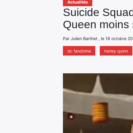
Actualités
Suicide Squad
Queen moins s
Par Julien Barthet , le 18 octobre 2
dc fandome
harley quinn