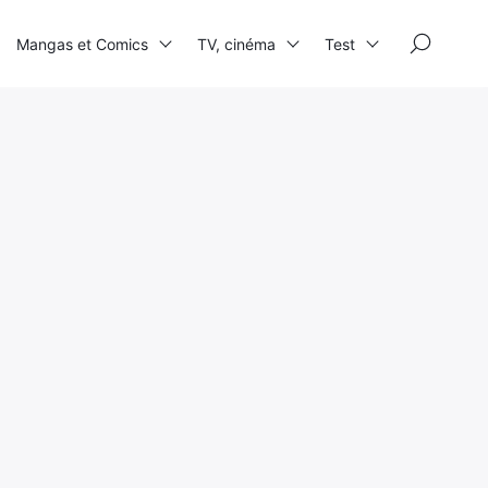
×
Mangas et Comics
TV, cinéma
Test