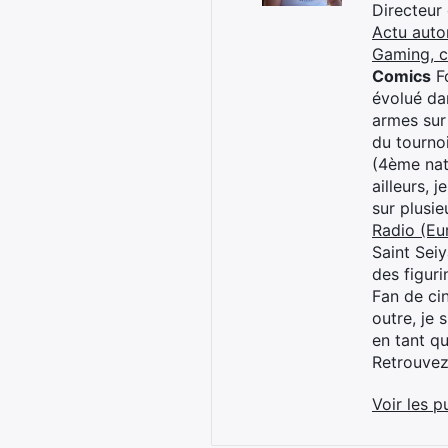
Directeur
Actu auto
Gaming, 
Comics
Fo
évolué dan
armes sur
du tourno
(4ème nat
ailleurs, 
sur plusi
Radio (Eu
Saint Sei
des figur
Fan de cin
outre, je 
en tant q
Retrouve
Voir les p