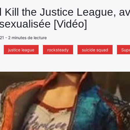
 Kill the Justice League, a
exualisée [Vidéo]
021 - 2 minutes de lecture
justice league
rocksteady
suicide squad
Sup