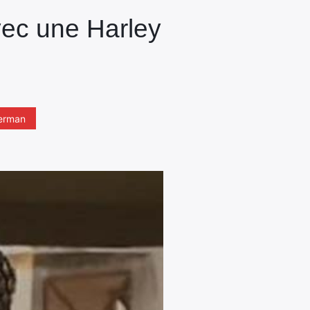
vec une Harley
erman