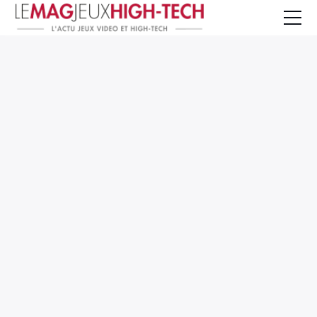
Jeux Vidéo
PC et Hardware
Smartphone et Tablettes
High-Tech
Mangas et Comics
TV, cinéma
Test