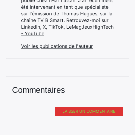
publié chez l'Harmattan. J'ai récemment
été intervenant en tant que spécialiste
sur l'émission de Thomas Hugues, sur la
chaîne TV B Smart. Retrouvez-moi sur
LinkedIn
,
X
,
TikTok
,
LeMagJeuxHighTech
- YouTube
Voir les publications de l'auteur
Commentaires
LAISSER UN COMMENTAIRE