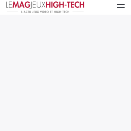
Jeux Vidéo
PC et Hardware
Smartphone et Tablettes
High-Tech
Mangas et Comics
TV, cinéma
Test