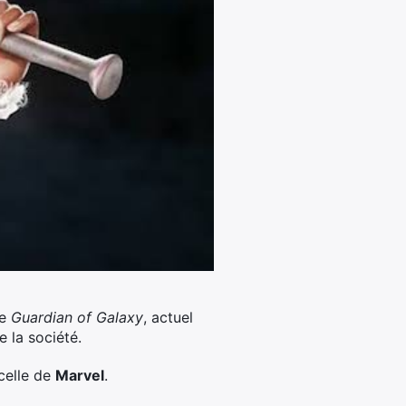
de
Guardian of Galaxy
, actuel
e la société.
 celle de
Marvel
.