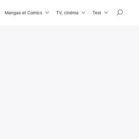
×
Mangas et Comics
TV, cinéma
Test