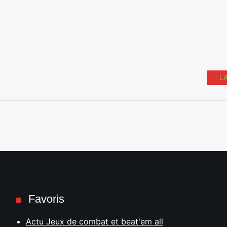
L
Favoris
Actu Jeux de combat et beat'em all