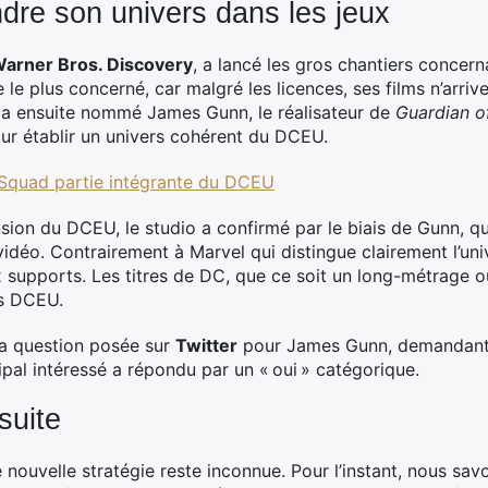
re son univers dans les jeux
arner Bros.
Discovery
, a lancé les gros chantiers concer
e le plus concerné, car malgré les licences, ses films n’arri
Il a ensuite nommé James Gunn, le réalisateur de
Guardian o
ur établir un univers cohérent du DCEU.
 Squad partie intégrante du DCEU
nsion du DCEU, le studio a confirmé par le biais de Gunn, 
 vidéo. Contrairement à Marvel qui distingue clairement l’univ
 supports. Les titres de DC, que ce soit un long-métrage o
rs DCEU.
 la question posée sur
Twitter
pour James Gunn, demandant l’
pal intéressé a répondu par un « oui » catégorique.
suite
e nouvelle stratégie reste inconnue. Pour l’instant, nous s