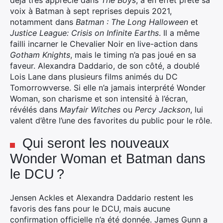
déjà très apprécié dans
The Boys
, a en effet prêté sa
voix à Batman à sept reprises depuis 2021,
notamment dans
Batman : The Long Halloween
et
Justice League: Crisis on Infinite Earths
. Il a même
failli incarner le Chevalier Noir en live-action dans
Gotham Knights
, mais le timing n’a pas joué en sa
faveur. Alexandra Daddario, de son côté, a doublé
Lois Lane dans plusieurs films animés du DC
Tomorrowverse. Si elle n’a jamais interprété Wonder
Woman, son charisme et son intensité à l’écran,
révélés dans
Mayfair Witches
ou
Percy Jackson
, lui
valent d’être l’une des favorites du public pour le rôle.
Qui seront les nouveaux
Wonder Woman et Batman dans
le DCU ?
Jensen Ackles et Alexandra Daddario restent les
favoris des fans pour le DCU, mais aucune
confirmation officielle n’a été donnée. James Gunn a