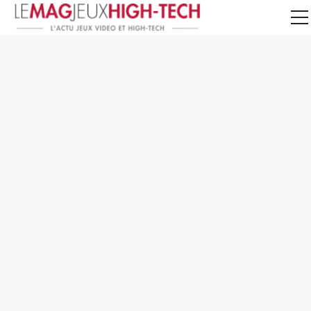
Jeux Vidéo
PC et Hardware
Smartphone et Tablettes
High-Tech
Mangas et Comics
TV, cinéma
Test