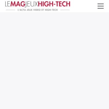
Jeux Vidéo
PC et Hardware
Smartphone et Tablettes
High-Tech
Mangas et Comics
TV, cinéma
Test