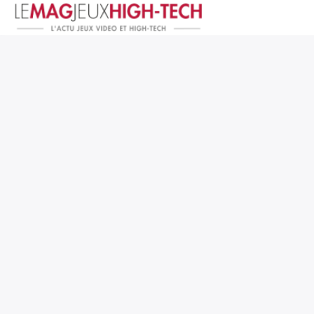
Jeux Vidéo
PC et Hardware
Smartphone et Tablettes
High-Tech
Mangas et Comics
TV, cinéma
Test