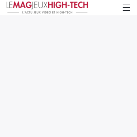
Jeux Vidéo
PC et Hardware
Smartphone et Tablettes
High-Tech
Mangas et Comics
TV, cinéma
Test