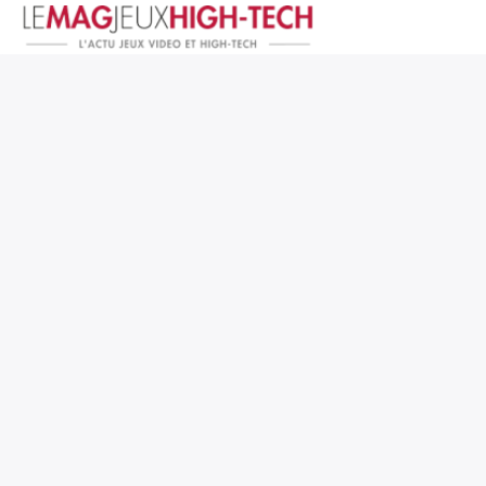
Jeux Vidéo
PC et Hardware
Smartphone et Tablettes
High-Tech
Mangas et Comics
TV, cinéma
Test