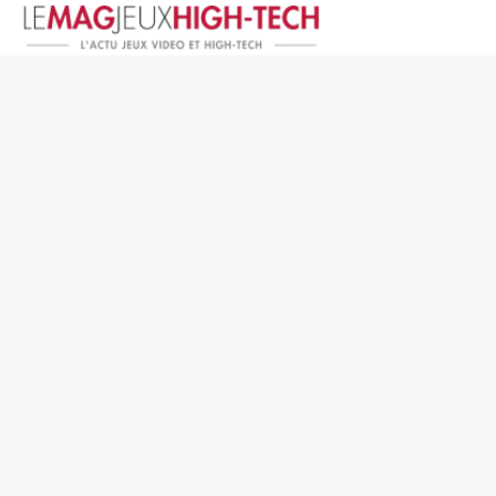
Jeux Vidéo
PC et Hardware
Smartphone et Tablettes
High-Tech
Mangas et Comics
TV, cinéma
Test