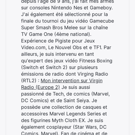
depuis l'âge de 9 ans, j'ai fait mes armes
sur consoles Nintendo Nes et Gameboy.
J'ai également été sélectionné pour la
finale du tournoi du jeu vidéo Gamecube
Super Smash Bros Melee sur la chaîne
TV Game One (4ème national).
Expérience de Pigiste pour Jeux
Video.com, Le Nouvel Obs et e TF1. Par
ailleurs, je suis intervenu en tant
qu'expert des jeux vidéo Fitness Boxing
(Switch et Switch 2) sur plusieurs
émissions de radio dont Virging Radio
(RTL2) :
Mon intervention sur Virgin
Radio (Europe 2)
Je suis aussi
Rechercher
passionné de Tech, de comics (Marvel,
:
DC Comics) et de Saint Seiya. Je
possède une collection de casques et
accessoires Marvel Legends Series et
des figurines Myth Cloth EX. Je suis
également cosplayeur (Star Wars, DC
Comics, Marvel). Fan de cinéma et de