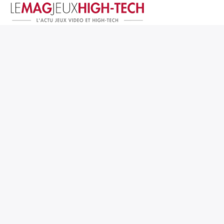
Jeux Vidéo
PC et Hardware
Smartphone et Tablettes
High-Tech
Mangas et Comics
TV, cinéma
Test