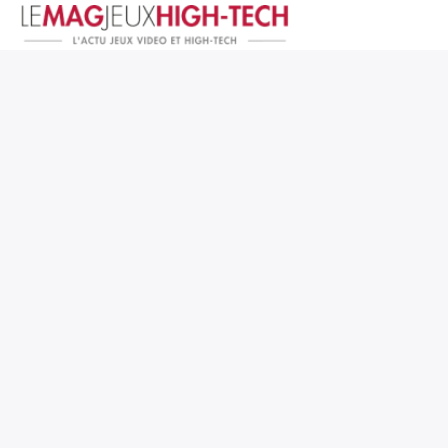
Jeux Vidéo
PC et Hardware
Smartphone et Tablettes
High-Tech
Mangas et Comics
TV, cinéma
Test