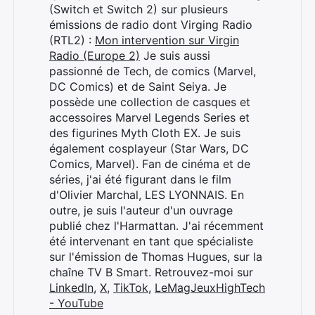
(Switch et Switch 2) sur plusieurs
émissions de radio dont Virging Radio
(RTL2) :
Mon intervention sur Virgin
Radio (Europe 2)
Je suis aussi
passionné de Tech, de comics (Marvel,
DC Comics) et de Saint Seiya. Je
possède une collection de casques et
accessoires Marvel Legends Series et
Rechercher
des figurines Myth Cloth EX. Je suis
:
également cosplayeur (Star Wars, DC
Comics, Marvel). Fan de cinéma et de
séries, j'ai été figurant dans le film
d'Olivier Marchal, LES LYONNAIS. En
outre, je suis l'auteur d'un ouvrage
publié chez l'Harmattan. J'ai récemment
été intervenant en tant que spécialiste
sur l'émission de Thomas Hugues, sur la
chaîne TV B Smart. Retrouvez-moi sur
LinkedIn
,
X
,
TikTok
,
LeMagJeuxHighTech
- YouTube