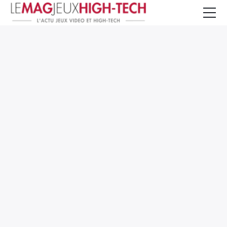
Jeux Vidéo
PC et Hardware
Smartphone et Tablettes
High-Tech
Mangas et Comics
TV, cinéma
Test