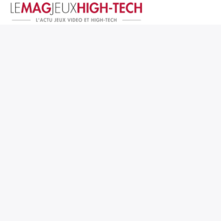
Jeux Vidéo
PC et Hardware
Smartphone et Tablettes
High-Tech
Mangas et Comics
TV, cinéma
Test