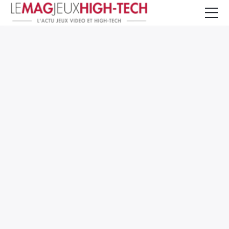
Jeux Vidéo
PC et Hardware
Smartphone et Tablettes
High-Tech
Mangas et Comics
TV, cinéma
Test