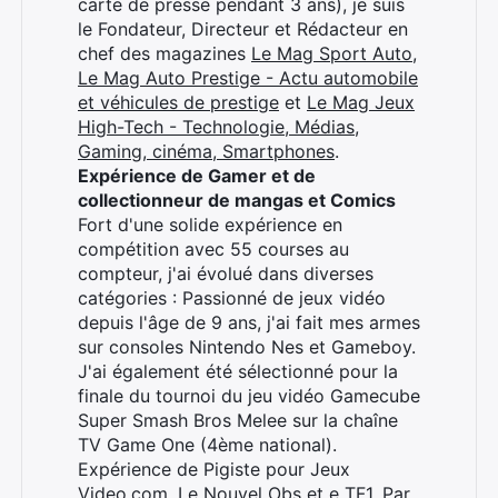
carte de presse pendant 3 ans), je suis
×
le Fondateur, Directeur et Rédacteur en
chef des magazines
Le Mag Sport Auto
,
Le Mag Auto Prestige - Actu automobile
et véhicules de prestige
et
Le Mag Jeux
High-Tech - Technologie, Médias,
Rechercher
Gaming, cinéma, Smartphones
.
:
Expérience de Gamer et de
collectionneur de mangas et Comics
Fort d'une solide expérience en
compétition avec 55 courses au
compteur, j'ai évolué dans diverses
catégories : Passionné de jeux vidéo
depuis l'âge de 9 ans, j'ai fait mes armes
sur consoles Nintendo Nes et Gameboy.
J'ai également été sélectionné pour la
finale du tournoi du jeu vidéo Gamecube
Super Smash Bros Melee sur la chaîne
TV Game One (4ème national).
Expérience de Pigiste pour Jeux
Video.com, Le Nouvel Obs et e TF1. Par