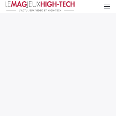
Jeux Vidéo
PC et Hardware
Smartphone et Tablettes
High-Tech
Mangas et Comics
TV, cinéma
Test