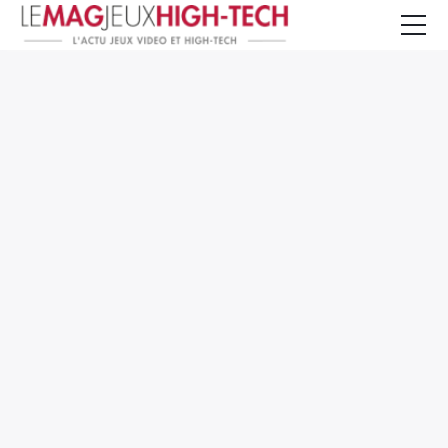
Jeux Vidéo
PC et Hardware
Smartphone et Tablettes
High-Tech
Mangas et Comics
TV, cinéma
Test