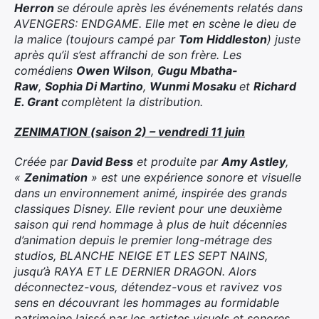
Herron
se déroule après les événements relatés dans
AVENGERS: ENDGAME. Elle met en scène le dieu de
la malice (toujours campé par
Tom Hiddleston
) juste
après qu’il s’est affranchi de son frère. Les
comédiens
Owen Wilson
,
Gugu Mbatha-
Raw
,
Sophia Di Martino
,
Wunmi Mosaku
et
Richard
E. Grant
complètent la distribution.
ZENIMATION (saison 2) – vendredi 11 juin
Créée par
David Bess
et produite par
Amy Astley
,
«
Zenimation
» est une expérience sonore et visuelle
dans un environnement animé, inspirée des grands
classiques Disney. Elle revient pour une deuxième
saison qui rend hommage à plus de huit décennies
d’animation depuis le premier long-métrage des
studios, BLANCHE NEIGE ET LES SEPT NAINS,
jusqu’à RAYA ET LE DERNIER DRAGON. Alors
déconnectez-vous, détendez-vous et ravivez vos
sens en découvrant les hommages au formidable
patrimoine laissé par les artistes visuels et sonores