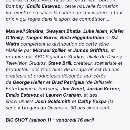
Bombay (
Emilio Estevez
), cette nouvelle formation
va remettre en cause la culture de la « victoire à tout
prix » qui règne dans le sport de compétition…
Maxwell Simkins
,
Swayam Bhatia
,
Luke Islam
,
Kiefer
O’Reilly
,
Taegen Burns
,
Bella Higginbotham
et
DJ
Watts
complètent la distribution de cette série
réalisée par
Michael Spiller
et
James Griffiths
, et
produite par ABC Signature Studios, filiale de Disney
Television Studios.
Steve Brill
, créateur, scénariste et
producteur des trois films de la saga en est l’un des
créateurs et producteurs délégués, aux côtés
de
George Heller
et
Brad Petrigala
(de Brillstein
Entertainment Partners),
Jon Avnet
,
Jordan Kerner,
Emilio Estevez
et
Lauren Graham
, et des
showrunners
Josh Goldsmith
et
Cathy Yuspa
(la
série « Un gars du Queens », 30 ans sinon rien).
BIG SHOT (saison 1) – vendredi 16 avril