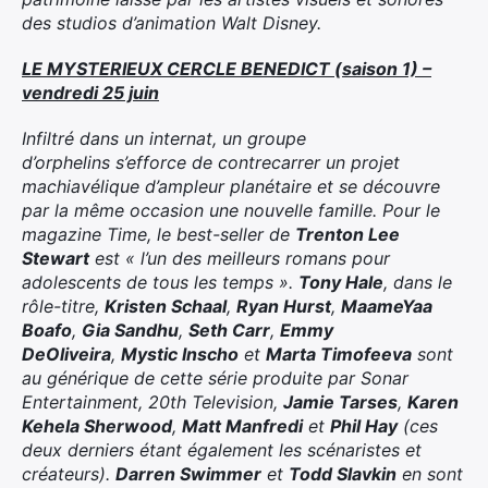
des studios d’animation Walt Disney.
LE MYSTERIEUX CERCLE BENEDICT (saison 1) –
vendredi 25 juin
Infiltré dans un internat, un groupe
d’orphelins s’efforce de contrecarrer un projet
machiavélique d’ampleur planétaire et se découvre
par la même occasion une nouvelle famille. Pour le
magazine Time, le best-seller de
Trenton Lee
Stewart
est « l’un des meilleurs romans pour
adolescents de tous les temps ».
Tony Hale
, dans le
rôle-titre,
Kristen Schaal
,
Ryan Hurst
,
MaameYaa
Boafo
,
Gia Sandhu
,
Seth Carr
,
Emmy
DeOliveira
,
Mystic Inscho
et
Marta Timofeeva
sont
au générique de cette série produite par Sonar
Entertainment, 20th Television,
Jamie Tarses
,
Karen
Kehela Sherwood
,
Matt Manfredi
et
Phil Hay
(ces
deux derniers étant également les scénaristes et
créateurs).
Darren Swimmer
et
Todd Slavkin
en sont