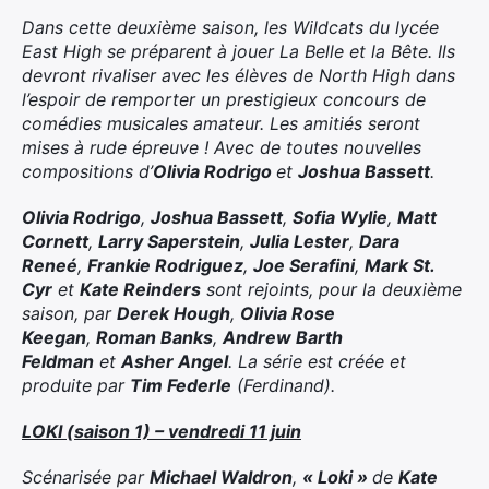
Dans cette deuxième saison, les Wildcats du lycée
East High se préparent à jouer La Belle et la Bête. Ils
×
devront rivaliser avec les élèves de North High dans
l’espoir de remporter un prestigieux concours de
comédies musicales amateur. Les amitiés seront
mises à rude épreuve ! Avec de toutes nouvelles
compositions d’
Olivia Rodrigo
et
Joshua Bassett
.
Rechercher
:
Olivia Rodrigo
,
Joshua Bassett
,
Sofia Wylie
,
Matt
Cornett
,
Larry Saperstein
,
Julia Lester
,
Dara
Reneé
,
Frankie Rodriguez
,
Joe Serafini
,
Mark St.
Cyr
et
Kate Reinders
sont rejoints, pour la deuxième
saison, par
Derek Hough
,
Olivia Rose
Keegan
,
Roman Banks
,
Andrew Barth
Feldman
et
Asher Angel
. La série est créée et
produite par
Tim Federle
(Ferdinand).
LOKI
(saison 1) – vendredi 11 juin
Scénarisée par
Michael Waldron
,
«
Loki
»
de
Kate