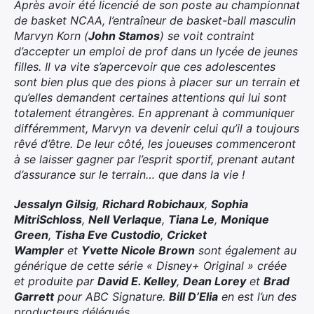
Après avoir été licencié de son poste au championnat
de basket NCAA, l’entraîneur de basket-ball masculin
Marvyn Korn (
John Stamos
) se voit contraint
d’accepter un emploi de prof dans un lycée de jeunes
filles. Il va vite s’apercevoir que ces adolescentes
sont bien plus que des pions à placer sur un terrain et
qu’elles demandent certaines attentions qui lui sont
totalement étrangères. En apprenant à communiquer
différemment, Marvyn va devenir celui qu’il a toujours
rêvé d’être. De leur côté, les joueuses commenceront
à se laisser gagner par l’esprit sportif, prenant autant
d’assurance sur le terrain… que dans la vie !
Jessalyn Gilsig
,
Richard Robichaux
,
Sophia
Mitri
Schloss
,
Nell Verlaque
,
Tiana Le
,
Monique
Green
,
Tisha Eve Custodio
,
Cricket
Wampler
et
Yvette Nicole Brown
sont également au
générique de cette série « Disney+ Original » créée
et produite par
David E. Kelley
,
Dean Lorey
et
Brad
Garrett
pour ABC Signature.
Bill D’Elia
en est l’un des
producteurs délégués.