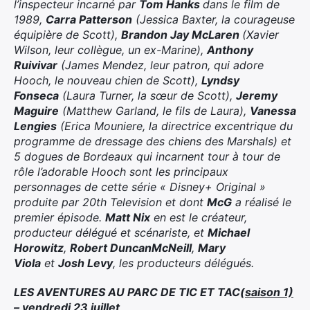
l’inspecteur incarné par
Tom Hanks
dans le film de
1989,
Carra Patterson
(Jessica Baxter, la courageuse
équipière de Scott),
Brandon Jay McLaren
(Xavier
Wilson, leur collègue, un ex-Marine),
Anthony
Ruivivar
(James Mendez, leur patron, qui adore
Hooch, le nouveau chien de Scott),
Lyndsy
Fonseca
(Laura Turner, la sœur de Scott),
Jeremy
Maguire
(Matthew Garland, le fils de Laura),
Vanessa
Lengies
(Erica Mouniere, la directrice excentrique du
programme de dressage des chiens des Marshals) et
5 dogues de Bordeaux qui incarnent tour à tour de
rôle l’adorable Hooch sont les principaux
personnages de cette série « Disney+ Original »
produite par 20th Television et dont
McG
a réalisé le
premier épisode.
Matt Nix
en est le créateur,
producteur délégué et scénariste, et
Michael
Horowitz
,
Robert Duncan
McNeill
,
Mary
Viola
et
Josh Levy
, les producteurs délégués.
LES AVENTURES AU PARC DE TIC ET TAC
(saison 1)
– vendredi 23 juillet