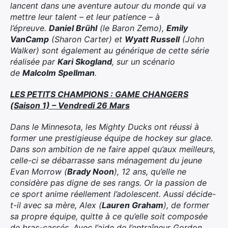
lancent dans une aventure autour du monde qui va
mettre leur talent – et leur patience – à
l’épreuve.
Daniel Brühl
(le Baron Zemo),
Emily
VanCamp
(Sharon Carter) et
Wyatt Russell
(John
Walker) sont également au générique de cette série
réalisée par
Kari Skogland
, sur un scénario
de
Malcolm Spellman
.
LES PETITS CHAMPIONS : GAME CHANGERS
(Saison 1) – Vendredi 26 Mars
Dans le Minnesota, les Mighty Ducks ont réussi à
former une prestigieuse équipe de hockey sur glace.
Dans son ambition de ne faire appel qu’aux meilleurs,
celle-ci se débarrasse sans ménagement du jeune
Evan Morrow (
Brady Noon
), 12 ans, qu’elle ne
considère pas digne de ses rangs. Or la passion de
ce sport anime réellement l’adolescent. Aussi décide-
t-il avec sa mère, Alex (
Lauren Graham
), de former
sa propre équipe, quitte à ce qu’elle soit composée
de bras-cassés. Avec l’aide de l’entraîneur Gordon