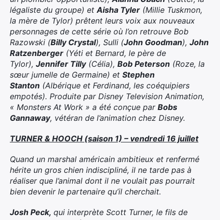
légaliste du groupe) et
Aisha Tyler
(Millie Tuskmon,
la mère de Tylor) prêtent leurs voix aux nouveaux
personnages de cette série où l’on retrouve Bob
Razowski (
Billy Crystal
), Sulli (
John Goodman
),
John
Ratzenberger
(Yéti et Bernard, le père de
Tylor),
Jennifer Tilly
(Célia),
Bob Peterson
(Roze, la
sœur jumelle de Germaine) et
Stephen
Stanton
(Albérique et Ferdinand, les coéquipiers
empotés). Produite par Disney Television Animation,
« Monsters At Work » a été conçue par
Bobs
Gannaway
, vétéran de l’animation chez Disney.
TURNER & HOOCH (saison 1) – vendredi 16 juillet
Quand un marshal américain ambitieux et renfermé
hérite un gros chien indiscipliné, il ne tarde pas à
réaliser que l’animal dont il ne voulait pas pourrait
bien devenir le partenaire qu’il cherchait.
Josh Peck,
qui interprète Scott Turner, le fils de