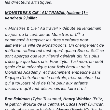
les directeurs artistiques.
MONSTRES & CIE : AU TRAVAIL (saison 1) –
vendredi 2 juillet
« Monstres & Cie : Au travail » débute au lendemain
ie
du jour où la centrale de Monstres et C
a
commencé à recycler les rires d’enfants pour
alimenter la ville de Monstropolis. Un changement de
méthode radical qui s’est opéré quand Bob et Sulli se
sont aperçus que leur hilarité générait dix fois plus
d’énergie que leurs cris. Pour Tylor Tuskmon, un petit
génie de la mécanique tout frais émoulu de la
Monstres Academy et fraîchement embauché dans
l’équipe d’entretien de la centrale, c’est un choc. Lui
qui a toujours rêvé de faire peur aux enfants
découvre qu’il faut désormais les faire rire !
Ben Feldman
(Tylor Tuskmon),
Henry Winkler
(Fritz,
le patron étourdi de la centrale),
Lucas Neff
(Duncan,
un plombier opportuniste),
Alanna Ubach
(Cutter, la