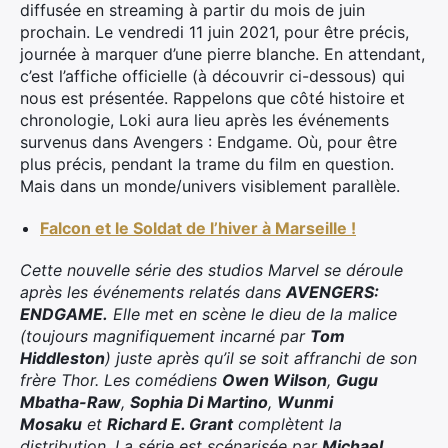
diffusée en streaming à partir du mois de juin
prochain. Le vendredi 11 juin 2021, pour être précis,
journée à marquer d’une pierre blanche. En attendant,
c’est l’affiche officielle (à découvrir ci-dessous) qui
nous est présentée. Rappelons que côté histoire et
chronologie, Loki aura lieu après les événements
survenus dans Avengers : Endgame. Où, pour être
plus précis, pendant la trame du film en question.
Mais dans un monde/univers visiblement parallèle.
Falcon et le Soldat de l’hiver à Marseille !
Cette nouvelle série des studios Marvel se déroule
après les événements relatés dans
AVENGERS:
ENDGAME.
Elle met en scène le dieu de la malice
(toujours magnifiquement incarné par
Tom
Hiddleston
) juste après qu’il se soit affranchi de son
frère Thor. Les comédiens
Owen Wilson
,
Gugu
Mbatha-Raw
,
Sophia Di Martino
,
Wunmi
Mosaku
et
Richard E. Grant
complètent la
distribution. La série est scénarisée par
Michael