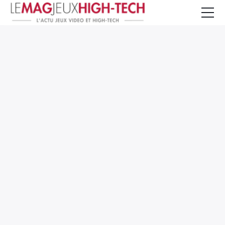
Jeux Vidéo
PC et Hardware
Smartphone et Tablettes
High-Tech
Mangas et Comics
TV, cinéma
Test