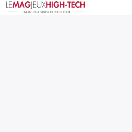
Jeux Vidéo
PC et Hardware
Smartphone et Tablettes
High-Tech
Mangas et Comics
TV, cinéma
Test