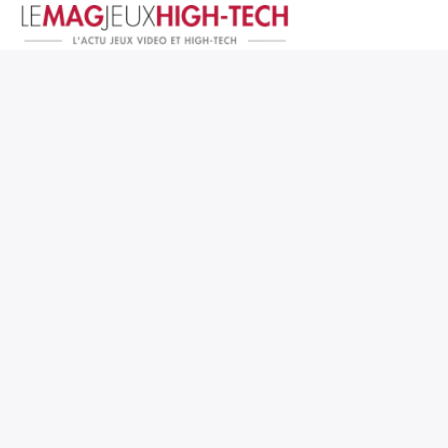
Jeux Vidéo
PC et Hardware
Smartphone et Tablettes
High-Tech
Mangas et Comics
TV, cinéma
Test