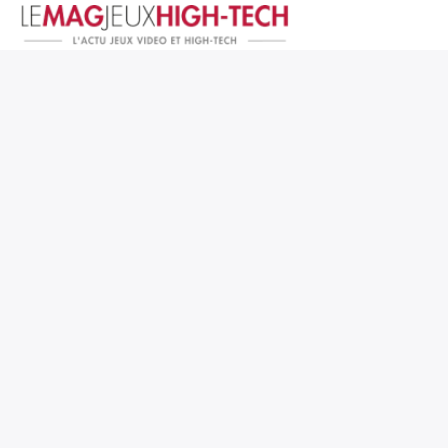
Jeux Vidéo
PC et Hardware
Smartphone et Tablettes
High-Tech
Mangas et Comics
TV, cinéma
Test