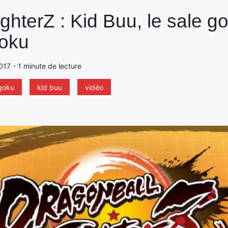
ghterZ : Kid Buu, le sale g
Goku
017 - 1 minute de lecture
goku
kid buu
vidéo