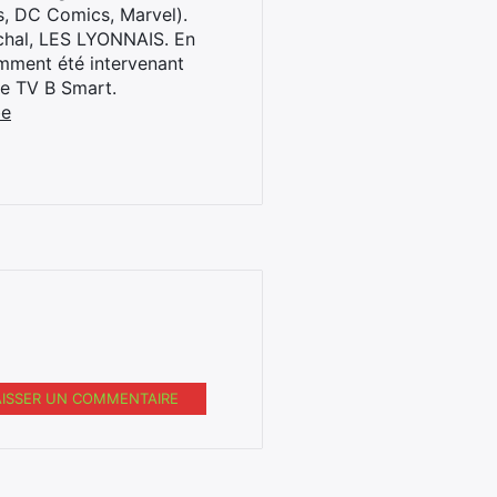
s, DC Comics, Marvel).
archal, LES LYONNAIS. En
cemment été intervenant
ne TV B Smart.
be
AISSER UN COMMENTAIRE