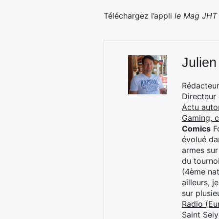
Téléchargez l’appli
le
Mag JHT
Julien
Rédacteur 
Directeur
Actu auto
Gaming, 
Comics
Fo
évolué dan
armes sur
du tourno
(4ème nat
ailleurs, 
sur plusi
Radio (Eu
Saint Sei