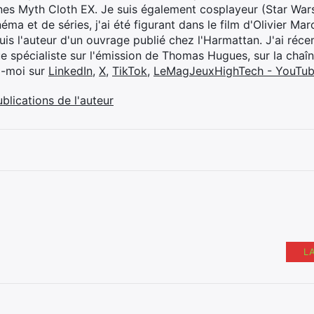
ines Myth Cloth EX. Je suis également cosplayeur (Star War
éma et de séries, j'ai été figurant dans le film d'Olivier M
suis l'auteur d'un ouvrage publié chez l'Harmattan. J'ai ré
ue spécialiste sur l'émission de Thomas Hugues, sur la chaî
z-moi sur
LinkedIn
,
X
,
TikTok
,
LeMagJeuxHighTech - YouTu
ublications de l'auteur
L