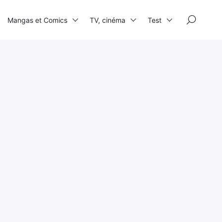
×
Mangas et Comics
TV, cinéma
Test