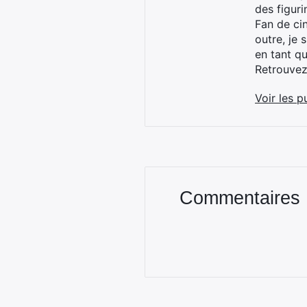
des figur
Fan de cin
outre, je 
en tant q
Retrouve
Voir les p
Commentaires