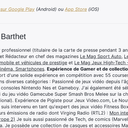
sur Google Play
(Android) ou
App Store
(iOS)
 Barthet
professionnel (titulaire de la carte de presse pendant 3 ans
 et Rédacteur en chef des magazines
Le Mag Sport Auto
,
L
mobile et véhicules de prestige
et
Le Mag Jeux High-Tech -
cinéma, Smartphones
.
Expérience de Gamer et de collecti
rt d'une solide expérience en compétition avec 55 courses
s diverses catégories : Passionné de jeux vidéo depuis l'âge
 consoles Nintendo Nes et Gameboy. J'ai également été séle
i du jeu vidéo Gamecube Super Smash Bros Melee sur la 
ional). Expérience de Pigiste pour Jeux Video.com, Le Nouv
je suis intervenu en tant qu'expert des jeux vidéo Fitness B
eurs émissions de radio dont Virging Radio (RTL2) :
Mon inte
rope 2)
Je suis aussi passionné de Tech, de comics (Marve
ya. Je possède une collection de casques et accessoires Ma