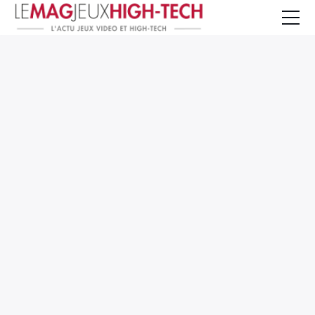
Jeux Vidéo
PC et Hardware
Smartphone et Tablettes
High-Tech
Mangas et Comics
TV, cinéma
Test