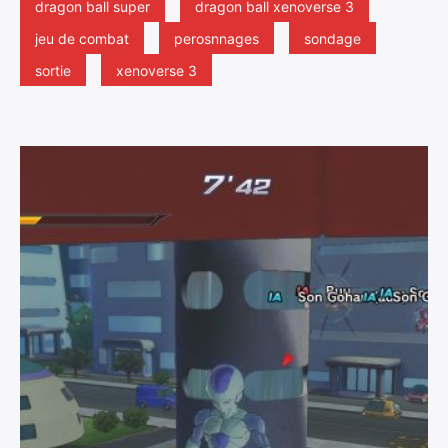
dragon ball super
dragon ball xenoverse 3
jeu de combat
perosnnages
sondage
sortie
xenoverse 3