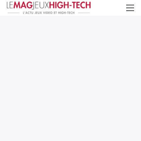
Jeux Vidéo
PC et Hardware
Smartphone et Tablettes
High-Tech
Mangas et Comics
TV, cinéma
Test