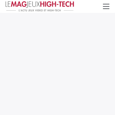
Jeux Vidéo
PC et Hardware
Smartphone et Tablettes
High-Tech
Mangas et Comics
TV, cinéma
Test